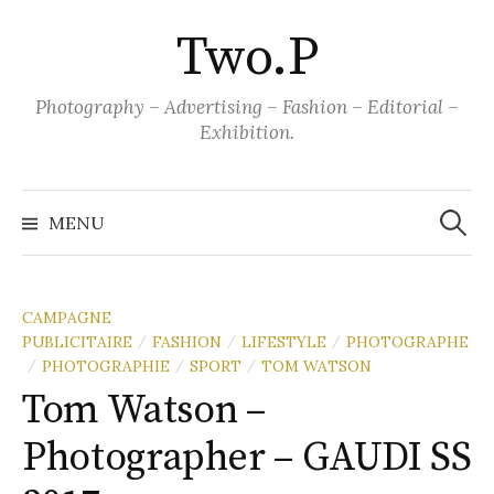
Aller
Two.P
au
contenu
Photography – Advertising – Fashion – Editorial –
Exhibition.
Recher
MENU
CAMPAGNE
PUBLICITAIRE
FASHION
LIFESTYLE
PHOTOGRAPHE
/
/
/
PHOTOGRAPHIE
SPORT
TOM WATSON
/
/
/
Tom Watson –
Photographer – GAUDI SS