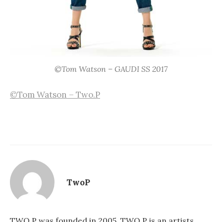
©Tom Watson – GAUDI SS 2017
©Tom Watson – Two.P
TwoP
TWO.P was founded in 2005. TWO.P is an artists