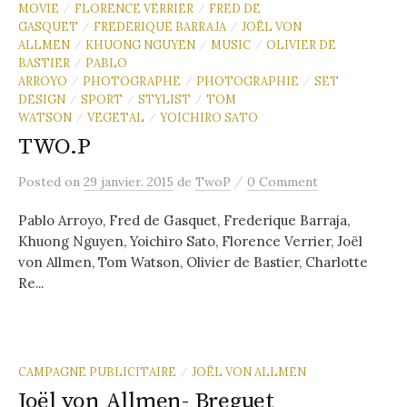
MOVIE
FLORENCE VERRIER
FRED DE
/
/
GASQUET
FREDERIQUE BARRAJA
JOËL VON
/
/
ALLMEN
KHUONG NGUYEN
MUSIC
OLIVIER DE
/
/
/
BASTIER
PABLO
/
ARROYO
PHOTOGRAPHE
PHOTOGRAPHIE
SET
/
/
/
DESIGN
SPORT
STYLIST
TOM
/
/
/
WATSON
VEGETAL
YOICHIRO SATO
/
/
TWO.P
/
Posted
on
29 janvier. 2015
de
TwoP
0 Comment
Pablo Arroyo, Fred de Gasquet, Frederique Barraja,
Khuong Nguyen, Yoichiro Sato, Florence Verrier, Joël
von Allmen, Tom Watson, Olivier de Bastier, Charlotte
Re...
CAMPAGNE PUBLICITAIRE
JOËL VON ALLMEN
/
Joël von Allmen- Breguet