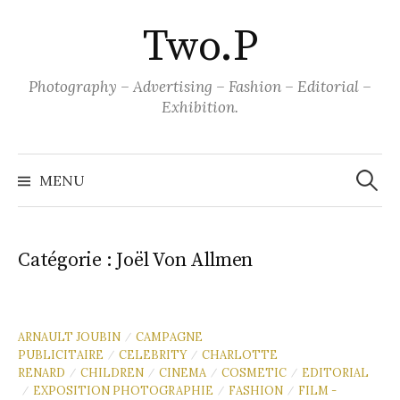
Aller
Two.P
au
contenu
Photography – Advertising – Fashion – Editorial –
Exhibition.
Recher
MENU
Catégorie :
Joël Von Allmen
ARNAULT JOUBIN
CAMPAGNE
/
PUBLICITAIRE
CELEBRITY
CHARLOTTE
/
/
RENARD
CHILDREN
CINEMA
COSMETIC
EDITORIAL
/
/
/
/
EXPOSITION PHOTOGRAPHIE
FASHION
FILM -
/
/
/