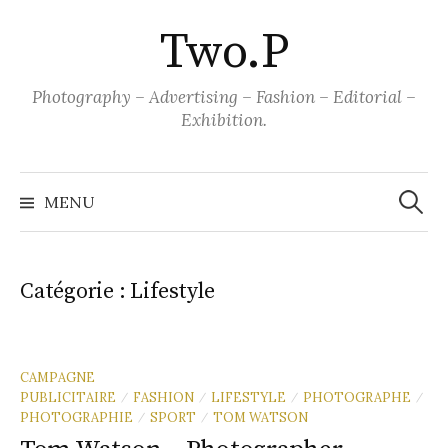
Aller
Two.P
au
contenu
Photography – Advertising – Fashion – Editorial –
Exhibition.
Recher
MENU
Catégorie :
Lifestyle
CAMPAGNE
PUBLICITAIRE
FASHION
LIFESTYLE
PHOTOGRAPHE
/
/
/
/
PHOTOGRAPHIE
SPORT
TOM WATSON
/
/