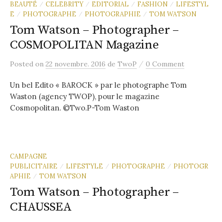
BEAUTÉ
CELEBRITY
EDITORIAL
FASHION
LIFESTYL
/
/
/
/
E
PHOTOGRAPHE
PHOTOGRAPHIE
TOM WATSON
/
/
/
Tom Watson – Photographer –
COSMOPOLITAN Magazine
/
Posted
on
22 novembre. 2016
de
TwoP
0 Comment
Un bel Edito « BAROCK » par le photographe Tom
Waston (agency TWOP), pour le magazine
Cosmopolitan. ©Two.P-Tom Waston
CAMPAGNE
PUBLICITAIRE
LIFESTYLE
PHOTOGRAPHE
PHOTOGR
/
/
/
APHIE
TOM WATSON
/
Tom Watson – Photographer –
CHAUSSEA