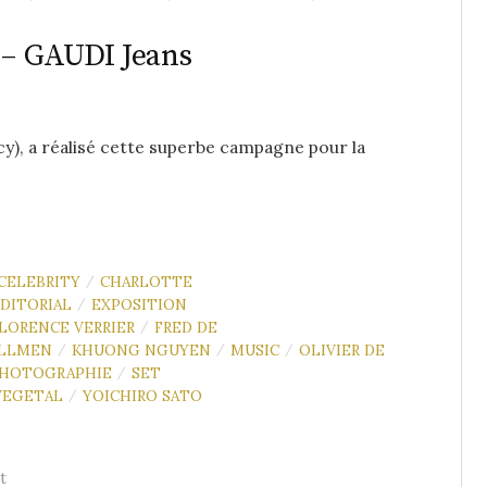
– GAUDI Jeans
 a réalisé cette superbe campagne pour la
CELEBRITY
CHARLOTTE
/
DITORIAL
EXPOSITION
/
LORENCE VERRIER
FRED DE
/
ALLMEN
KHUONG NGUYEN
MUSIC
OLIVIER DE
/
/
/
HOTOGRAPHIE
SET
/
VEGETAL
YOICHIRO SATO
/
t