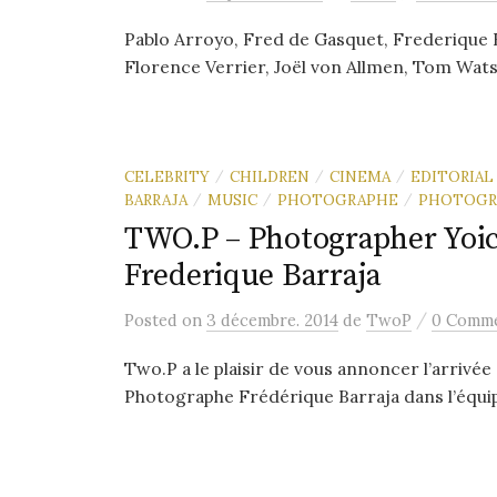
Pablo Arroyo, Fred de Gasquet, Frederique 
Florence Verrier, Joël von Allmen, Tom Watson
CELEBRITY
CHILDREN
CINEMA
EDITORIAL
/
/
/
BARRAJA
MUSIC
PHOTOGRAPHE
PHOTOGR
/
/
/
TWO.P – Photographer Yoic
Frederique Barraja
/
Posted
on
3 décembre. 2014
de
TwoP
0 Comm
Two.P a le plaisir de vous annoncer l’arrivé
Photographe Frédérique Barraja dans l’équi