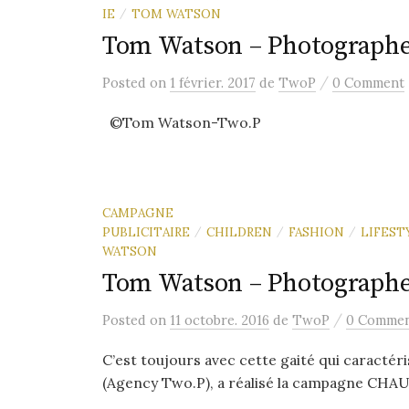
IE
TOM WATSON
/
Tom Watson – Photographe
/
Posted
on
1 février. 2017
de
TwoP
0 Comment
©Tom Watson-Two.P
CAMPAGNE
PUBLICITAIRE
CHILDREN
FASHION
LIFEST
/
/
/
WATSON
Tom Watson – Photographe
/
Posted
on
11 octobre. 2016
de
TwoP
0 Comme
C’est toujours avec cette gaité qui caracté
(Agency Two.P), a réalisé la campagne CHAUSS