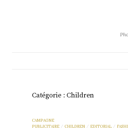
Aller
au
contenu
Pho
Catégorie :
Children
CAMPAGNE
PUBLICITAIRE
CHILDREN
EDITORIAL
FASH
/
/
/