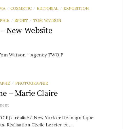
MA
COSMETIC
EDITORIAL
EXPOSITION
/
/
/
PHIE
SPORT
TOM WATSON
/
/
– New Website
©Tom Watson – Agency TWO.P
APHE
PHOTOGRAPHIE
/
 – Marie Claire
ment
P) a réalisé à New York cette magnifique
. Réalisation Cécile Lercier et ...