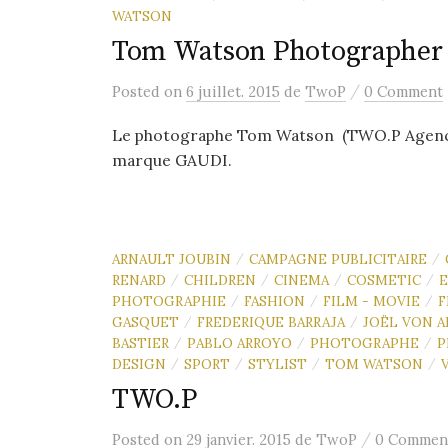
WATSON
Tom Watson Photographer 
/
Posted
on
6 juillet. 2015
de
TwoP
0 Comment
Le photographe Tom Watson (TWO.P Agency),
marque GAUDI.
ARNAULT JOUBIN
CAMPAGNE PUBLICITAIRE
/
/
RENARD
CHILDREN
CINEMA
COSMETIC
E
/
/
/
/
PHOTOGRAPHIE
FASHION
FILM - MOVIE
F
/
/
/
GASQUET
FREDERIQUE BARRAJA
JOËL VON 
/
/
BASTIER
PABLO ARROYO
PHOTOGRAPHE
P
/
/
/
DESIGN
SPORT
STYLIST
TOM WATSON
/
/
/
/
TWO.P
/
Posted
on
29 janvier. 2015
de
TwoP
0 Commen