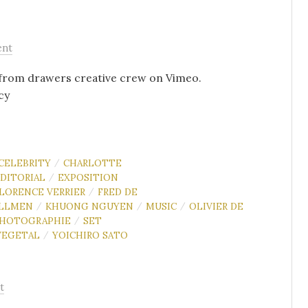
ent
d from drawers creative crew on Vimeo.
cy
CELEBRITY
CHARLOTTE
/
DITORIAL
EXPOSITION
/
LORENCE VERRIER
FRED DE
/
ALLMEN
KHUONG NGUYEN
MUSIC
OLIVIER DE
/
/
/
HOTOGRAPHIE
SET
/
VEGETAL
YOICHIRO SATO
/
t