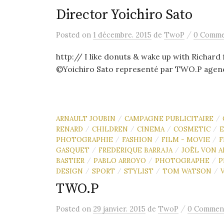
Director Yoichiro Sato
/
Posted
on
1 décembre. 2015
de
TwoP
0 Comm
http:// I like donuts & wake up with Richar
©Yoichiro Sato representé par TWO.P agen
ARNAULT JOUBIN
CAMPAGNE PUBLICITAIRE
/
/
RENARD
CHILDREN
CINEMA
COSMETIC
E
/
/
/
/
PHOTOGRAPHIE
FASHION
FILM - MOVIE
F
/
/
/
GASQUET
FREDERIQUE BARRAJA
JOËL VON 
/
/
BASTIER
PABLO ARROYO
PHOTOGRAPHE
P
/
/
/
DESIGN
SPORT
STYLIST
TOM WATSON
/
/
/
/
TWO.P
/
Posted
on
29 janvier. 2015
de
TwoP
0 Commen