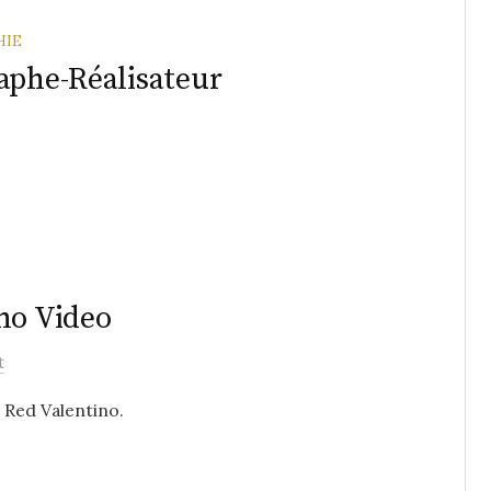
HIE
aphe-Réalisateur
no Video
t
 Red Valentino.