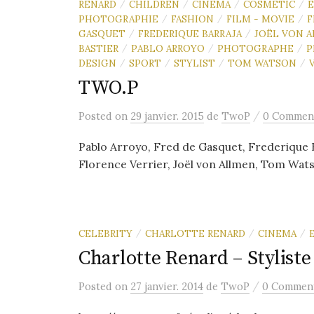
RENARD
CHILDREN
CINEMA
COSMETIC
E
/
/
/
/
PHOTOGRAPHIE
FASHION
FILM - MOVIE
F
/
/
/
GASQUET
FREDERIQUE BARRAJA
JOËL VON 
/
/
BASTIER
PABLO ARROYO
PHOTOGRAPHE
P
/
/
/
DESIGN
SPORT
STYLIST
TOM WATSON
/
/
/
/
TWO.P
/
Posted
on
29 janvier. 2015
de
TwoP
0 Commen
Pablo Arroyo, Fred de Gasquet, Frederique 
Florence Verrier, Joël von Allmen, Tom Watson
CELEBRITY
CHARLOTTE RENARD
CINEMA
/
/
/
Charlotte Renard – Styliste
/
Posted
on
27 janvier. 2014
de
TwoP
0 Commen