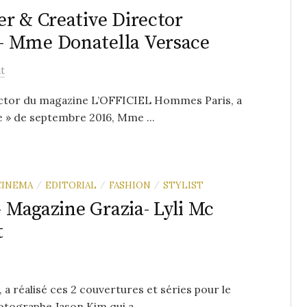
r & Creative Director
– Mme Donatella Versace
t
ector du magazine L’OFFICIEL Hommes Paris, a
 » de septembre 2016, Mme ...
CINEMA
EDITORIAL
FASHION
STYLIST
/
/
/
– Magazine Grazia- Lyli Mc
t
 a réalisé ces 2 couvertures et séries pour le
otographe Jason Kim qui a...