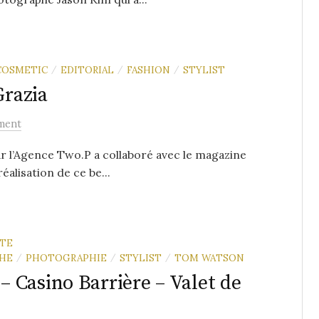
COSMETIC
EDITORIAL
FASHION
STYLIST
/
/
/
Grazia
ment
ar l’Agence Two.P a collaboré avec le magazine
éalisation de ce be...
TE
HE
PHOTOGRAPHIE
STYLIST
TOM WATSON
/
/
/
 Casino Barrière – Valet de