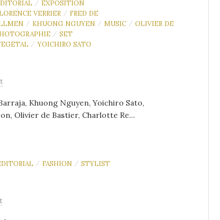
DITORIAL
EXPOSITION
/
LORENCE VERRIER
FRED DE
/
ALLMEN
KHUONG NGUYEN
MUSIC
OLIVIER DE
/
/
/
HOTOGRAPHIE
SET
/
VEGETAL
YOICHIRO SATO
/
t
Barraja, Khuong Nguyen, Yoichiro Sato,
, Olivier de Bastier, Charlotte Re...
EDITORIAL
FASHION
STYLIST
/
/
t