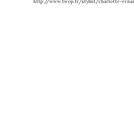
http://www.twop.fr/stylist/charlotte-rena