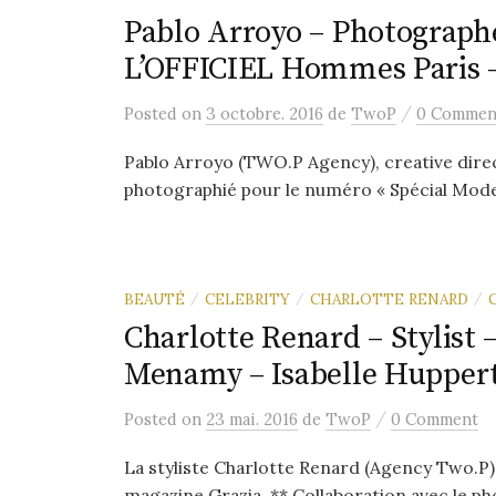
Pablo Arroyo – Photographe
L’OFFICIEL Hommes Paris 
/
Posted
on
3 octobre. 2016
de
TwoP
0 Commen
Pablo Arroyo (TWO.P Agency), creative dir
photographié pour le numéro « Spécial Mode
BEAUTÉ
CELEBRITY
CHARLOTTE RENARD
/
/
/
Charlotte Renard – Stylist 
Menamy – Isabelle Hupper
/
Posted
on
23 mai. 2016
de
TwoP
0 Comment
La styliste Charlotte Renard (Agency Two.P),
magazine Grazia. ** Collaboration avec le ph