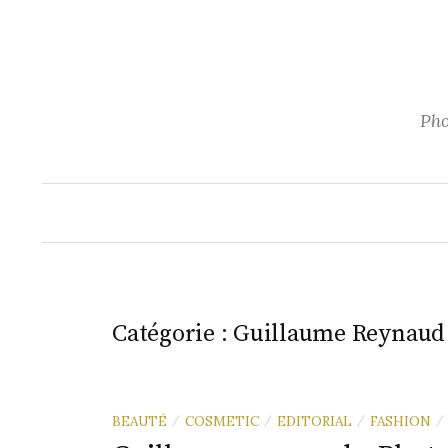
Aller
au
contenu
Pho
Catégorie :
Guillaume Reynaud
BEAUTÉ
COSMETIC
EDITORIAL
FASHION
/
/
/
/