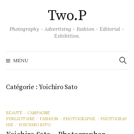
Aller
Two.P
au
contenu
Photography – Advertising – Fashion – Editorial –
Exhibition.
Recher
MENU
Catégorie :
Yoichiro Sato
BEAUTÉ
CAMPAGNE
/
PUBLICITAIRE
FASHION
PHOTOGRAPHE
PHOTOGRAP
/
/
/
HIE
YOICHIRO SATO
/