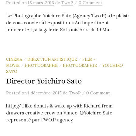
/
Posted
on
15 mars. 2016
de
TwoP
0 Comment
Le Photographe Yoichiro Sato (Agency Two.P) a le plaisir
de vous convier à l’exposition « An Impertinent
Innocente », à la galerie Sofronis Arts, du 19 Ma...
CINEMA
DIRECTION ARTISTIQUE
FILM -
/
/
MOVIE
PHOTOGRAPHE
PHOTOGRAPHIE
YOICHIRO
/
/
/
SATO
Director Yoichiro Sato
/
Posted
on
1 décembre. 2015
de
TwoP
0 Comment
http:// I like donuts & wake up with Richard from
drawers creative crew on Vimeo. ©Yoichiro Sato
representé par TWO.P agency