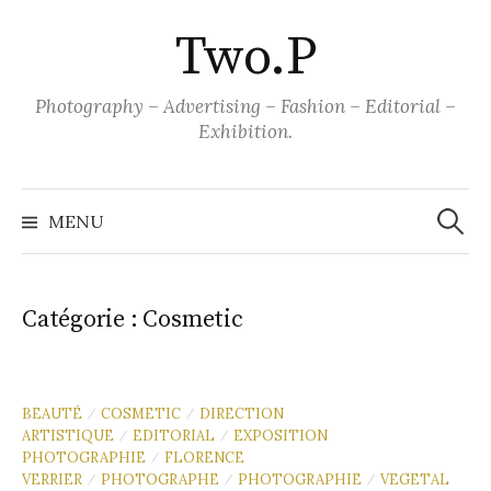
Aller
Two.P
au
contenu
Photography – Advertising – Fashion – Editorial –
Exhibition.
Recher
MENU
Catégorie :
Cosmetic
BEAUTÉ
COSMETIC
DIRECTION
/
/
ARTISTIQUE
EDITORIAL
EXPOSITION
/
/
PHOTOGRAPHIE
FLORENCE
/
VERRIER
PHOTOGRAPHE
PHOTOGRAPHIE
VEGETAL
/
/
/