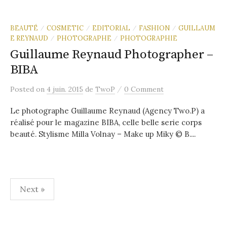
BEAUTÉ
COSMETIC
EDITORIAL
FASHION
GUILLAUM
/
/
/
/
E REYNAUD
PHOTOGRAPHE
PHOTOGRAPHIE
/
/
Guillaume Reynaud Photographer –
BIBA
/
Posted
on
4 juin. 2015
de
TwoP
0 Comment
Le photographe Guillaume Reynaud (Agency Two.P) a
réalisé pour le magazine BIBA, celle belle serie corps
beauté. Stylisme Milla Volnay – Make up Miky © B....
Pagination
Next »
des
publications