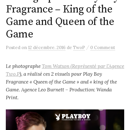
Fragrance – King of the
Game and Queen of the
Game
/
Posted
on
12 décembre. 2016
de
TwoP
0 Comment
Le photographe
Tom Watson (Représenté par l’Agence
Two.P
), a réalisé ces 2 visuels pour Play Boy
Fragrance « Queen of the Game » and « king of the
Game. Agence Leo Burnett – Production: Wanda
Print.