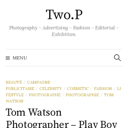
Aller
Two.P
au
contenu
Photography – Advertising – Fashion – Editorial –
Exhibition.
Recher
MENU
BEAUTÉ
CAMPAGNE
/
PUBLICITAIRE
CELEBRITY
COSMETIC
FASHION
LI
/
/
/
/
FESTYLE
PHOTOGRAPHE
PHOTOGRAPHIE
TOM
/
/
/
WATSON
Tom Watson
Photographer – Play Boy