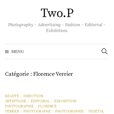
Aller
Two.P
au
contenu
Photography – Advertising – Fashion – Editorial –
Exhibition.
Recher
MENU
Catégorie :
Florence Verrier
BEAUTÉ
DIRECTION
/
ARTISTIQUE
EDITORIAL
EXPOSITION
/
/
PHOTOGRAPHIE
FLORENCE
/
VERRIER
PHOTOGRAPHE
PHOTOGRAPHIE
VEGETAL
/
/
/