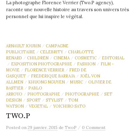
La photographe Florence Verrier (Two.P agency),
raconte une nouvelle histoire au travers son univers très
personnel que lui inspire le végétal.
ARNAULT JOUBIN
CAMPAGNE
/
PUBLICITAIRE
CELEBRITY
CHARLOTTE
/
/
RENARD
CHILDREN
CINEMA
COSMETIC
EDITORIAL
/
/
/
/
EXPOSITION PHOTOGRAPHIE
FASHION
FILM -
/
/
/
MOVIE
FLORENCE VERRIER
FRED DE
/
/
GASQUET
FREDERIQUE BARRAJA
JOËL VON
/
/
ALLMEN
KHUONG NGUYEN
MUSIC
OLIVIER DE
/
/
/
BASTIER
PABLO
/
ARROYO
PHOTOGRAPHE
PHOTOGRAPHIE
SET
/
/
/
DESIGN
SPORT
STYLIST
TOM
/
/
/
WATSON
VEGETAL
YOICHIRO SATO
/
/
TWO.P
/
Posted
on
29 janvier. 2015
de
TwoP
0 Comment