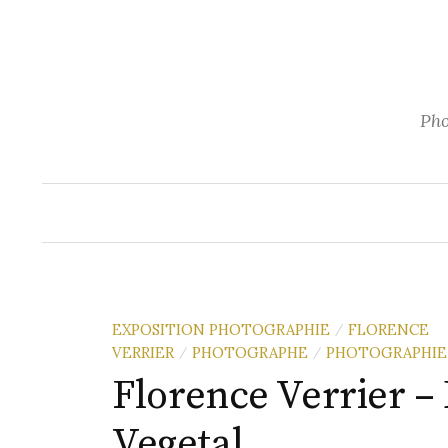
Aller
au
contenu
Pho
EXPOSITION PHOTOGRAPHIE
FLORENCE
/
VERRIER
PHOTOGRAPHE
PHOTOGRAPHIE
/
/
Florence Verrier –
Vegetal