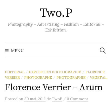
Aller
Two.P
au
contenu
Photography – Advertising – Fashion – Editorial –
Exhibition.
Recher
MENU
EDITORIAL
EXPOSITION PHOTOGRAPHIE
FLORENCE
/
/
VERRIER
PHOTOGRAPHE
PHOTOGRAPHIE
VEGETAL
/
/
/
Florence Verrier – Arum
/
Posted
on
30 mai. 2012
de
TwoP
0 Comment