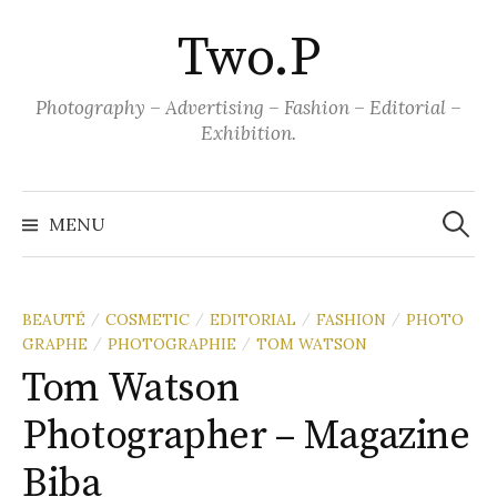
Aller
Two.P
au
contenu
Photography – Advertising – Fashion – Editorial –
Exhibition.
Recher
MENU
BEAUTÉ
COSMETIC
EDITORIAL
FASHION
PHOTO
/
/
/
/
GRAPHE
PHOTOGRAPHIE
TOM WATSON
/
/
Tom Watson
Photographer – Magazine
Biba