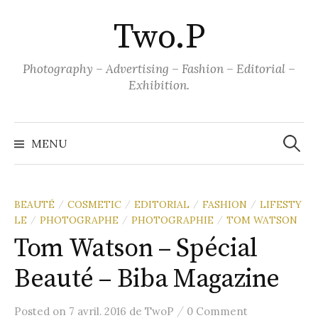
Aller
Two.P
au
contenu
Photography – Advertising – Fashion – Editorial –
Exhibition.
Recher
MENU
BEAUTÉ
COSMETIC
EDITORIAL
FASHION
LIFESTY
/
/
/
/
LE
PHOTOGRAPHE
PHOTOGRAPHIE
TOM WATSON
/
/
/
Tom Watson – Spécial
Beauté – Biba Magazine
/
Posted
on
7 avril. 2016
de
TwoP
0 Comment