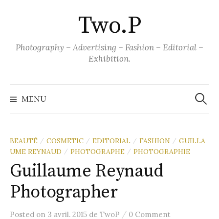
Aller
Two.P
au
contenu
Photography – Advertising – Fashion – Editorial –
Exhibition.
Recher
MENU
BEAUTÉ
COSMETIC
EDITORIAL
FASHION
GUILLA
/
/
/
/
UME REYNAUD
PHOTOGRAPHE
PHOTOGRAPHIE
/
/
Guillaume Reynaud
Photographer
/
Posted
on
3 avril. 2015
de
TwoP
0 Comment