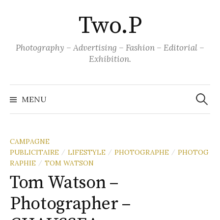
Aller
Two.P
au
contenu
Photography – Advertising – Fashion – Editorial –
Exhibition.
Recher
MENU
CAMPAGNE
PUBLICITAIRE
LIFESTYLE
PHOTOGRAPHE
PHOTOG
/
/
/
RAPHIE
TOM WATSON
/
Tom Watson –
Photographer –