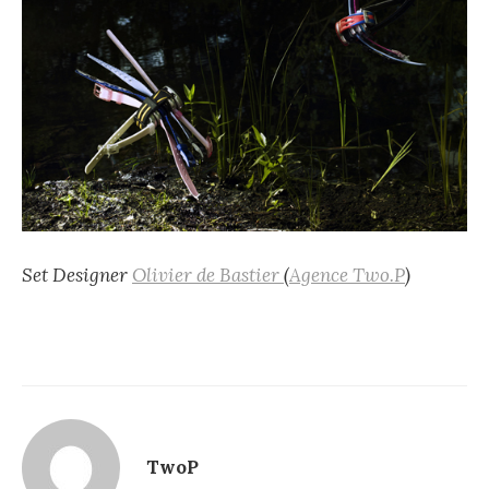
Set Designer
Olivier de Bastier
(
Agence Two.P
)
TwoP