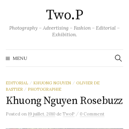
Aller
Two.P
au
contenu
Photography – Advertising – Fashion – Editorial –
Exhibition.
Recher
MENU
EDITORIAL
KHUONG NGUYEN
OLIVIER DE
/
/
BASTIER
PHOTOGRAPHIE
/
Khuong Nguyen Rosebuzz
/
Posted
on
19 juillet. 2010
de
TwoP
0 Comment