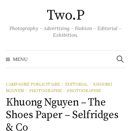
Aller
Two.P
au
contenu
Photography – Advertising – Fashion – Editorial –
Exhibition.
Recher
MENU
CAMPAGNE PUBLICITAIRE
EDITORIAL
KHUONG
/
/
NGUYEN
PHOTOGRAPHE
PHOTOGRAPHIE
/
/
Khuong Nguyen – The
Shoes Paper – Selfridges
& Co