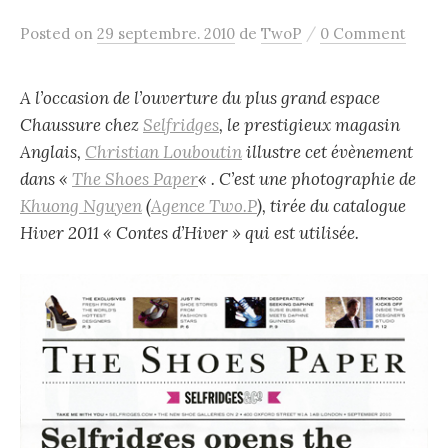
/
Posted
on
29 septembre. 2010
de
TwoP
0 Comment
A l’occasion de l’ouverture du plus grand espace
Chaussure chez
Selfridges
, le prestigieux magasin
Anglais,
Christian Louboutin
illustre cet évènement
dans «
The Shoes Paper
« . C’est une photographie de
Khuong Nguyen
(
Agence Two.P
), tirée du catalogue
Hiver 2011 « Contes d’Hiver » qui est utilisée.