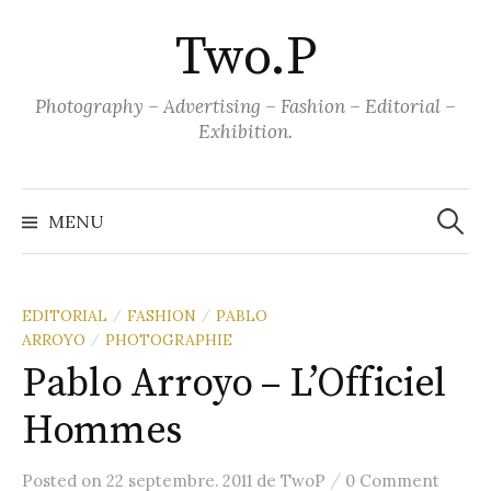
Aller
Two.P
au
contenu
Photography – Advertising – Fashion – Editorial –
Exhibition.
Recher
MENU
EDITORIAL
FASHION
PABLO
/
/
ARROYO
PHOTOGRAPHIE
/
Pablo Arroyo – L’Officiel
Hommes
/
Posted
on
22 septembre. 2011
de
TwoP
0 Comment