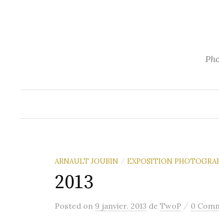
Aller
au
contenu
Pho
ARNAULT JOUBIN
EXPOSITION PHOTOGRA
/
2013
/
Posted
on
9 janvier. 2013
de
TwoP
0 Com