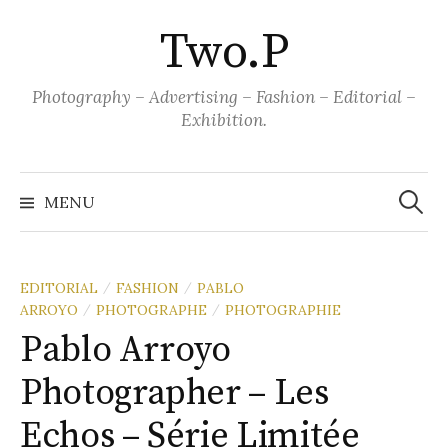
Aller
Two.P
au
contenu
Photography – Advertising – Fashion – Editorial –
Exhibition.
Recher
MENU
EDITORIAL
FASHION
PABLO
/
/
ARROYO
PHOTOGRAPHE
PHOTOGRAPHIE
/
/
Pablo Arroyo
Photographer – Les
Echos – Série Limitée