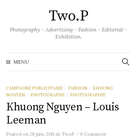
Aller
Two.P
au
contenu
Photography – Advertising – Fashion – Editorial –
Exhibition.
Recher
MENU
CAMPAGNE PUBLICITAIRE
FASHION
KHUONG
/
/
NGUYEN
PHOTOGRAPHE
PHOTOGRAPHIE
/
/
Khuong Nguyen – Louis
Leeman
/
Posted
on
28 juin. 2011
de
TwoP
0 Comment