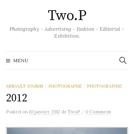
Aller
Two.P
au
contenu
Photography – Advertising – Fashion – Editorial –
Exhibition.
Recher
MENU
ARNAULT JOUBIN
PHOTOGRAPHE
PHOTOGRAPHIE
/
/
2012
/
Posted
on
10 janvier. 2012
de
TwoP
0 Comment