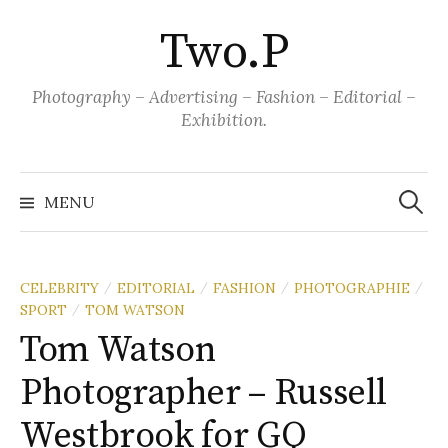
Aller
Two.P
au
contenu
Photography – Advertising – Fashion – Editorial –
Exhibition.
Recher
MENU
CELEBRITY
EDITORIAL
FASHION
PHOTOGRAPHIE
/
/
/
/
SPORT
TOM WATSON
/
Tom Watson
Photographer – Russell
Westbrook for GQ