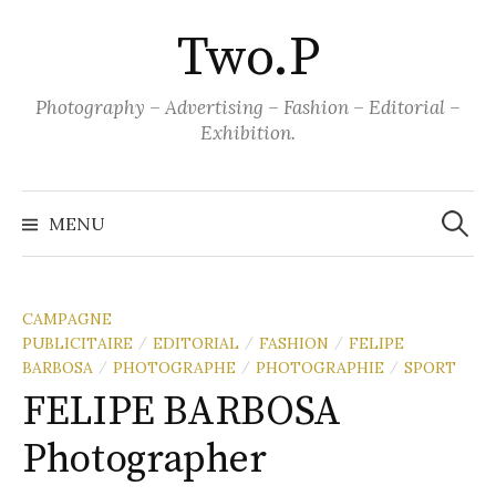
Aller
Two.P
au
contenu
Photography – Advertising – Fashion – Editorial –
Exhibition.
Recher
MENU
CAMPAGNE
PUBLICITAIRE
EDITORIAL
FASHION
FELIPE
/
/
/
BARBOSA
PHOTOGRAPHE
PHOTOGRAPHIE
SPORT
/
/
/
FELIPE BARBOSA
Photographer